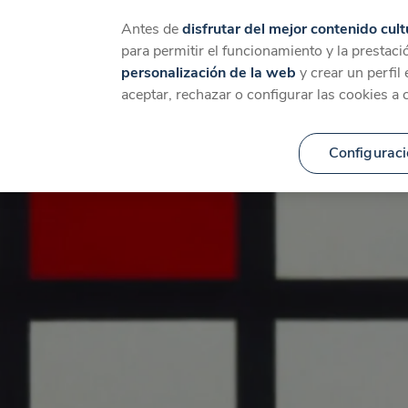
Catálogo
Temáticas
Ca
Antes de
disfrutar del mejor contenido cult
para permitir el funcionamiento y la prestaci
personalización de la web
y crear un perfil
aceptar, rechazar o configurar las cookies a 
Configuraci