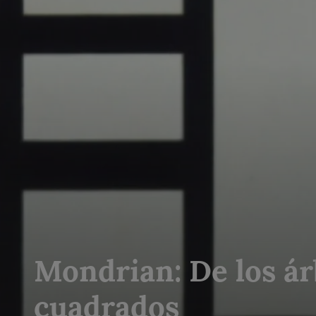
Mondrian: De los ár
cuadrados