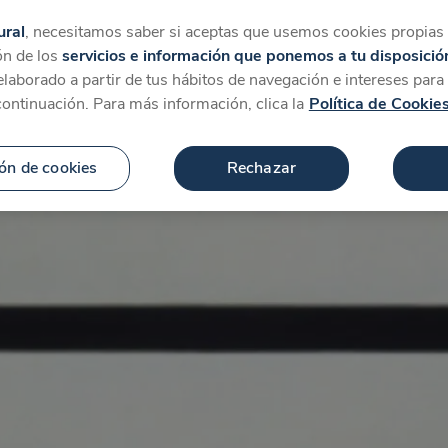
tegorías
Favoritos
Más
ural
, necesitamos saber si aceptas que usemos cookies propias y
ón de los
servicios e información que ponemos a tu disposició
 elaborado a partir de tus hábitos de navegación e intereses par
continuación. Para más información, clica la
Política de Cookie
ón de cookies
Rechazar