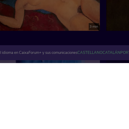
3 min
l idioma en CaixaForum+ y sus comunicaciones
CASTELLANO
CATALÁN
POR
Artes visuales y plásticas