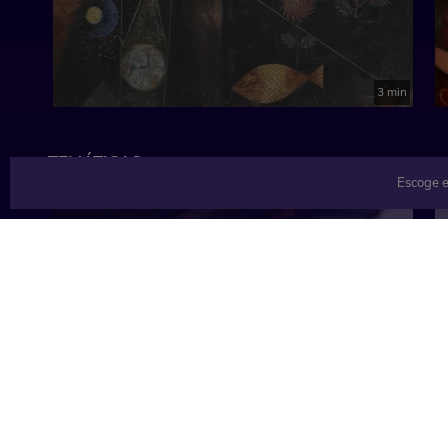
3 min
TEMÁTICAS
Escoge e
Música