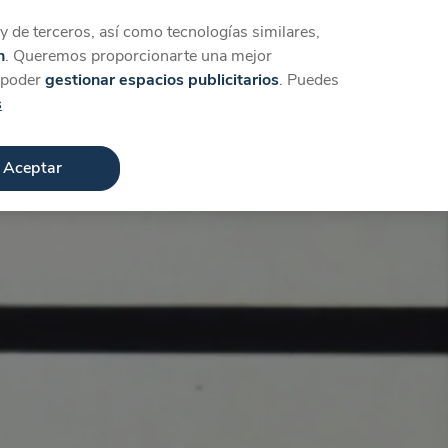
Iniciar sesión
Crear cuenta
 de terceros, así como tecnologías similares,
n
. Queremos proporcionarte una mejor
a poder
gestionar espacios publicitarios
. Puedes
s
Aceptar