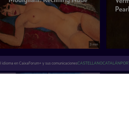
3 min
l idioma en CaixaForum+ y sus comunicaciones
CASTELLANO
CATALÁN
POR
Artes visuales y plásticas