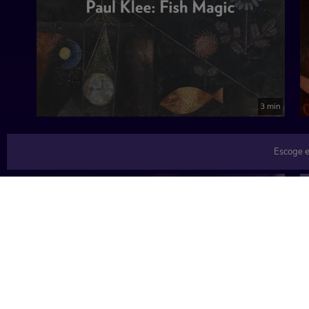
3 min
Escoge e
TEMÁTICAS
Música