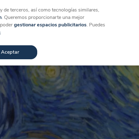
Iniciar sesión
Crear cuenta
 de terceros, así como tecnologías similares,
n
. Queremos proporcionarte una mejor
a poder
gestionar espacios publicitarios
. Puedes
s
Aceptar