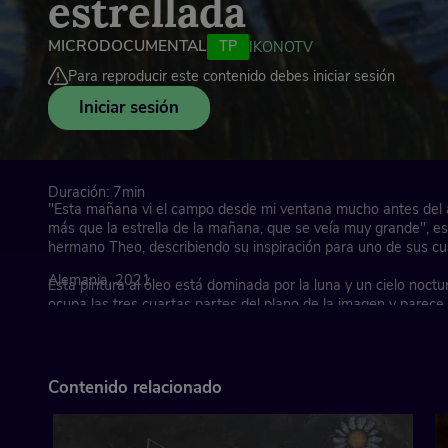
estrellada
MICRODOCUMENTAL
TP
IKONOTV
Para reproducir este contenido debes iniciar sesión
Iniciar sesión
Duración: 7min
"Esta mañana vi el campo desde mi ventana mucho antes del
más que la estrella de la mañana, que se veía muy grande", es
hermano Theo, describiendo su inspiración para uno de sus c
Alemania, 2021
Esta pintura al óleo está dominada por la luna y un cielo noctu
ocupa las tres cuartas partes del plano de la imagen y parece 
agitado, con patrones de remolinos intensos que parecen rodar
como olas. Está salpicado de esferas brillantes rodeadas de cí
de luz blanca y amarilla radiante.
Contenido relacionado
Esta obra maestra se encuentra en el MoMA (Museo de Arte
Manhattan, Nueva York.