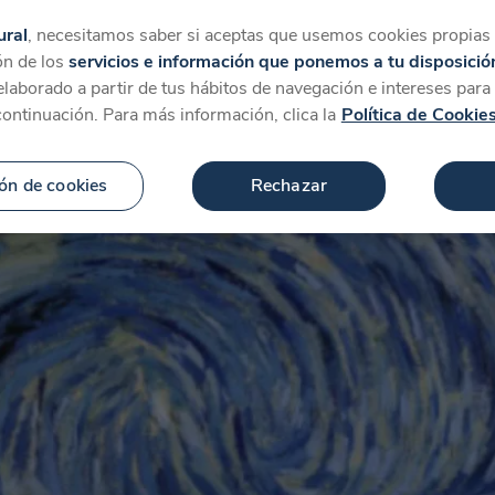
tegorías
Favoritos
Más
ural
, necesitamos saber si aceptas que usemos cookies propias y
ón de los
servicios e información que ponemos a tu disposició
 elaborado a partir de tus hábitos de navegación e intereses par
continuación. Para más información, clica la
Política de Cookie
ón de cookies
Rechazar