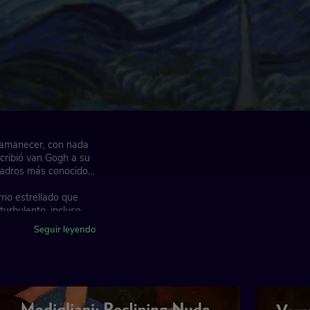
 amanecer, con nada
cribió van Gogh a su
uadros más conocidos.
rno estrellado que
turbulento, incluso
 por su superficie
Seguir leyendo
rculos concéntricos
 Moderno) en