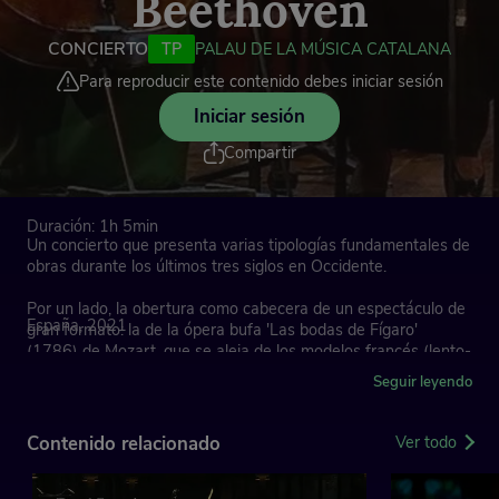
Beethoven
CONCIERTO
TP
PALAU DE LA MÚSICA CATALANA
Para reproducir este contenido debes iniciar sesión
Iniciar sesión
Compartir
Duración: 1h 5min
Un concierto que presenta varias tipologías fundamentales de
obras durante los últimos tres siglos en Occidente.
Por un lado, la obertura como cabecera de un espectáculo de
España, 2021
gran formato: la de la ópera bufa 'Las bodas de Fígaro'
(1786) de Mozart, que se aleja de los modelos francés (lento-
rápido) e italiano (rápido-lento-rápido).
Seguir leyendo
Por otro lado, el concierto para instrumento solista. Este
concierto en Do mayor (1765) de Haydn escrito para el
Contenido relacionado
Ver todo
violonchelista de la orquesta de Esterházy, Joseph Weigl,
contiene pasajes de oposición entre el violonchelo y la