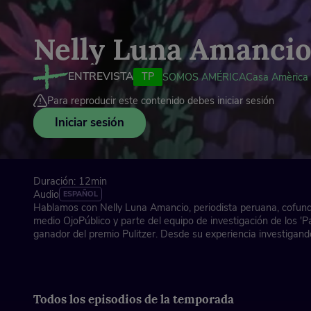
Nelly Luna Amanci
ENTREVISTA
TP
SOMOS AMÉRICA
Casa Amèrica 
Para reproducir este contenido debes iniciar sesión
Iniciar sesión
Duración: 12min
Audio
ESPAÑOL
Hablamos con Nelly Luna Amancio, periodista peruana, cofund
medio OjoPúblico y parte del equipo de investigación de los '
ganador del premio Pulitzer. Desde su experiencia investigand
derechos humanos y crimen ambiental, describe lo que supone 
periodismo en América Latina y los desafíos de informar en la 
Sus respuestas revelan cómo la corrupción no solo pone en ries
ecosistemas, sino que erosiona los fundamentos de la democr
Todos los episodios de la temporada