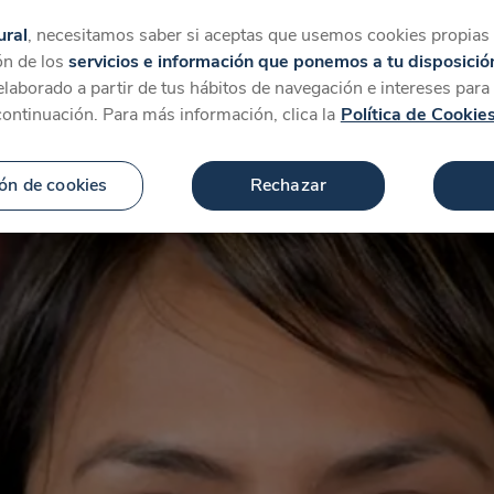
tegorías
Favoritos
Más
ural
, necesitamos saber si aceptas que usemos cookies propias y
ón de los
servicios e información que ponemos a tu disposició
 elaborado a partir de tus hábitos de navegación e intereses par
continuación. Para más información, clica la
Política de Cookie
ón de cookies
Rechazar