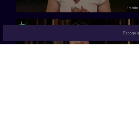
14 min
Escoge e
13 min
Contenido relacionado