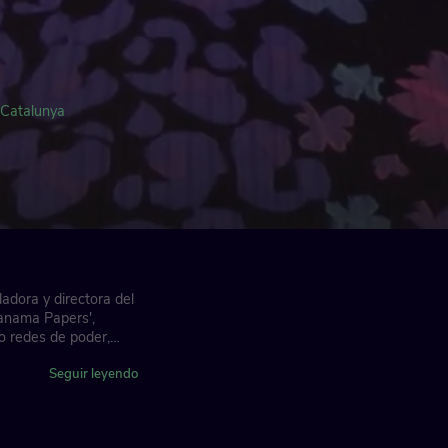
o
Catalunya
adora y directora del
Panama Papers',
o redes de poder,
ejercer el
era de la posverdad.
Seguir leyendo
go territorios y
acia.