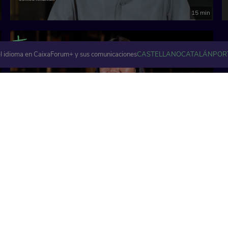
15 min
l idioma en CaixaForum+ y sus comunicaciones
CASTELLANO
CATALÁN
POR
10 min