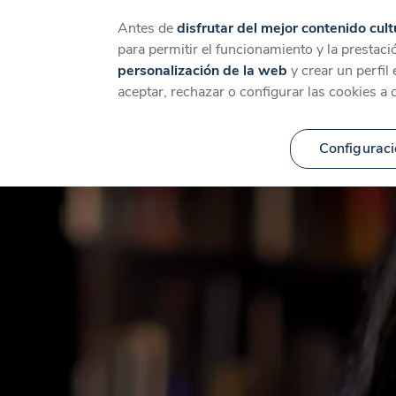
Catálogo
Temáticas
Ca
Antes de
disfrutar del mejor contenido cult
para permitir el funcionamiento y la prestaci
personalización de la web
y crear un perfil
aceptar, rechazar o configurar las cookies a 
Configuraci