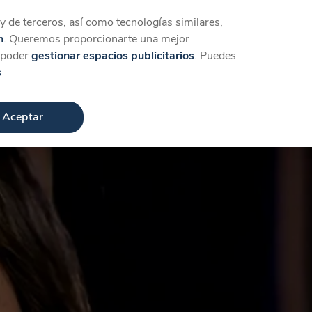
Iniciar sesión
Crear cuenta
 de terceros, así como tecnologías similares,
n
. Queremos proporcionarte una mejor
a poder
gestionar espacios publicitarios
. Puedes
s
Aceptar