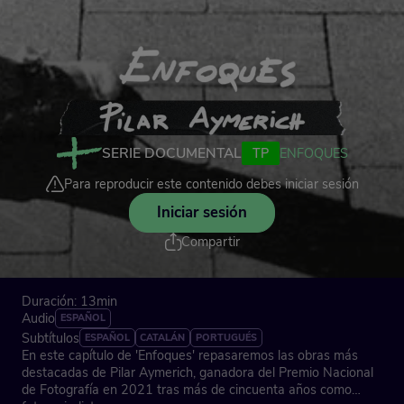
SERIE DOCUMENTAL
TP
ENFOQUES
Para reproducir este contenido debes iniciar sesión
Iniciar sesión
Compartir
Duración: 13min
Audio
ESPAÑOL
Subtítulos
ESPAÑOL
CATALÁN
PORTUGUÉS
En este capítulo de 'Enfoques' repasaremos las obras más
destacadas de Pilar Aymerich, ganadora del Premio Nacional
de Fotografía en 2021 tras más de cincuenta años como