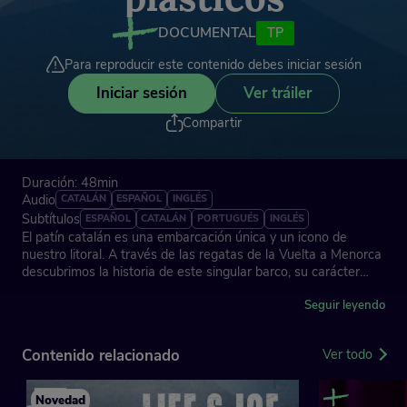
DOCUMENTAL
TP
Para reproducir este contenido debes iniciar sesión
Iniciar sesión
Ver tráiler
Compartir
Duración: 48min
Audio
CATALÁN
ESPAÑOL
INGLÉS
Subtítulos
ESPAÑOL
CATALÁN
PORTUGUÉS
INGLÉS
El patín catalán es una embarcación única y un icono de
nuestro litoral. A través de las regatas de la Vuelta a Menorca
descubrimos la historia de este singular barco, su carácter
sostenible y sus posibilidades como herramienta científica.
Una travesía entre tradición y futuro que culmina en un hito
Seguir leyendo
histórico: la participación reivindicativa del patín en la Copa
América de Barcelona, junto a la activista ambiental Olivia
Contenido relacionado
Ver todo
Mandle, en una llamada contra la contaminación marina por
plásticos.
Novedad