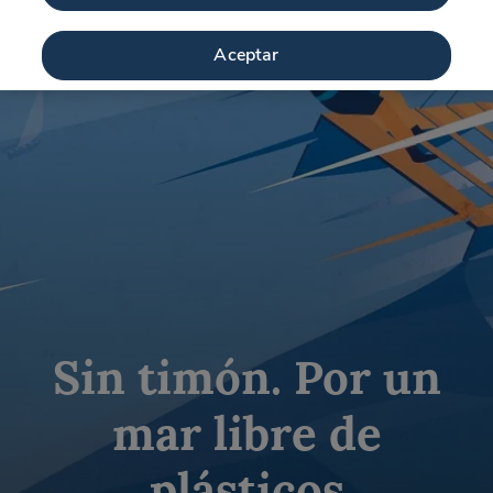
Aceptar
Sin timón. Por un
mar libre de
plásticos