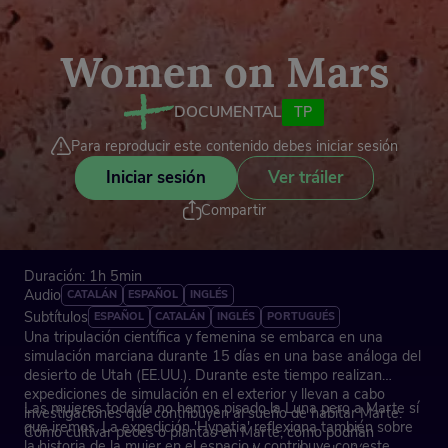
Women on Mars
DOCUMENTAL
TP
Para reproducir este contenido debes iniciar sesión
Iniciar sesión
Ver tráiler
Compartir
Duración: 1h 5min
Audio
CATALÁN
ESPAÑOL
INGLÉS
Subtítulos
ESPAÑOL
CATALÁN
INGLÉS
PORTUGUÉS
Una tripulación científica y femenina se embarca en una
simulación marciana durante 15 días en una base análoga del
desierto de Utah (EE.UU.). Durante este tiempo realizan
expediciones de simulación en el exterior y llevan a cabo
Las mujeres todavía no hemos pisado la Luna pero a Marte sí
investigaciones que contribuyen al sueño de habitar Marte.
que iremos. La expedición 'Hypatia' reflexiona también sobre
Cómo cultivar peces o plantas en Marte, cómo podrían
la historia de la mujer en el espacio y contribuye con este