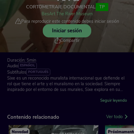
CORTOMETRAJE DOCUMENTAL
TP
BesArt The River Museum
Para reproducir este contenido debes iniciar sesión
Iniciar sesión
Compartir
Duración: 5min
Audio
ESPAÑOL
Subtítulos
PORTUGUÉS
Sixe es un reconocido muralista internacional que defiende el
rol que tiene el arte y el muralismo en la sociedad. Siempre
inspirado por el entorno de sus murales, Sixe explora en su
obra la relación entre lo humano y lo animal, creando un
puente visual entre los dos mundos y celebrando la
Seguir leyendo
resurrección de la naturaleza en el río Besòs.
Contenido relacionado
Ver todo
BesArt The River Museum: el museo de arte urbano más
Novedad
Próximament