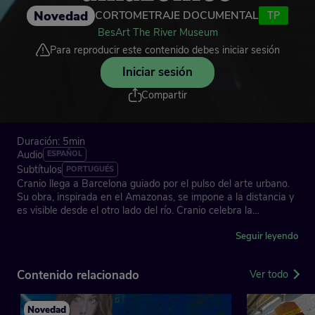
Novedad
CORTOMETRAJE DOCUMENTAL
TP
BesArt The River Museum
Para reproducir este contenido debes iniciar sesión
Iniciar sesión
Compartir
Duración: 5min
Audio
ESPAÑOL
Subtítulos
PORTUGUÉS
Cranio llega a Barcelona guiado por el pulso del arte urbano.
Su obra, inspirada en el Amazonas, se impone a la distancia y
es visible desde el otro lado del río. Cranio celebra la
regeneración de espacios y el valor del arte callejero.
Seguir leyendo
Contenido relacionado
Ver todo
BesArt The River Museum: el museo de arte urbano más
grande del mundo
Novedad