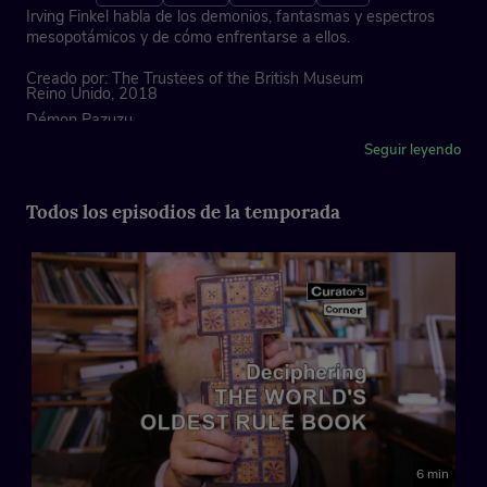
Irving Finkel habla de los demonios, fantasmas y espectros
mesopotámicos y de cómo enfrentarse a ellos.
Creado por: The Trustees of the British Museum
Reino Unido, 2018
Démon Pazuzu
700s BC (circa)
Seguir leyendo
MNB467
Localización: París, Museo del Louvre
Foto © Musée du Louvre, Dist. RMN-Grand Palais
Todos los episodios de la temporada
6 min