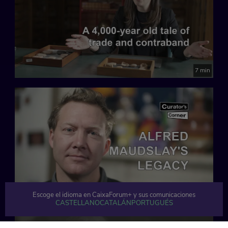
7 min
4 min
Escoge el idioma en CaixaForum+ y sus comunicaciones
CASTELLANO
CATALÁN
PORTUGUÉS