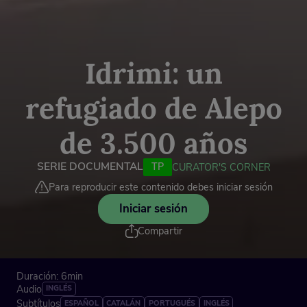
Idrimi: un
refugiado de Alepo
de 3.500 años
SERIE DOCUMENTAL
TP
CURATOR'S CORNER
Para reproducir este contenido debes iniciar sesión
Iniciar sesión
Compartir
Duración: 6min
Audio
INGLÉS
Subtítulos
ESPAÑOL
CATALÁN
PORTUGUÉS
INGLÉS