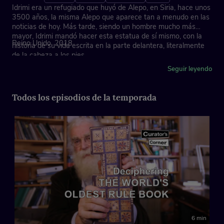
Idrimi era un refugiado que huyó de Alepo, en Siria, hace unos
3500 años, la misma Alepo que aparece tan a menudo en las
noticias de hoy. Más tarde, siendo un hombre mucho más
mayor, Idrimi mandó hacer esta estatua de sí mismo, con la
Reino Unido, 2018
historia de su vida escrita en la parte delantera, literalmente
de la cabeza a los pies.
Seguir leyendo
Esta extraordinaria historia está grabada en la escritura
cuneiforme del antiguo Oriente Medio y es una de las
primeras (y más interesantes) autobiografías políticas que se
Todos los episodios de la temporada
han encontrado.
Creado por: The Trustees of the British Museum
6 min