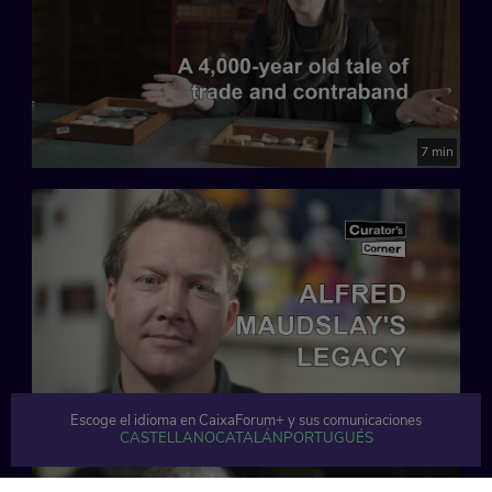
7 min
4 min
Escoge el idioma en CaixaForum+ y sus comunicaciones
CASTELLANO
CATALÁN
PORTUGUÉS