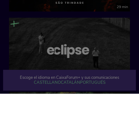
29 min
Escoge el idioma en CaixaForum+ y sus comunicaciones
30 min
CASTELLANO
CATALÁN
PORTUGUÉS