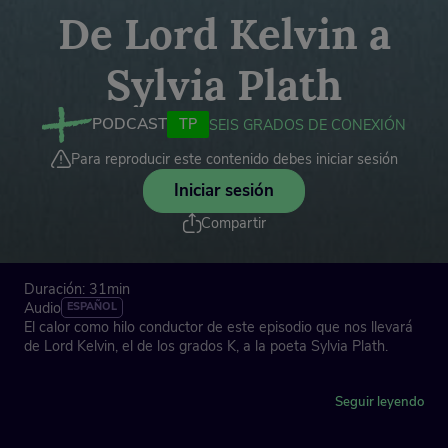
De Lord Kelvin a
Sylvia Plath
PODCAST
TP
SEIS GRADOS DE CONEXIÓN
Para reproducir este contenido debes iniciar sesión
Iniciar sesión
Compartir
Duración: 31min
Audio
ESPAÑOL
El calor como hilo conductor de este episodio que nos llevará
de Lord Kelvin, el de los grados K, a la poeta Sylvia Plath.
Idea original de Eduardo Sáenz de Cabezón.
Guión y locución: Eduardo Sáenz de Cabezón, Héctor Urién y
Seguir leyendo
José Edelstein.
Dirección: Mar Abad.