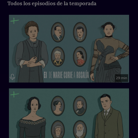
Todos los episodios de la temporada
Producción ejecutiva: El Extraordinario
29 min