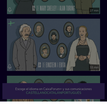
27 min
33 min
Escoge el idioma en CaixaForum+ y sus comunicaciones
CASTELLANO
CATALÁN
PORTUGUÉS