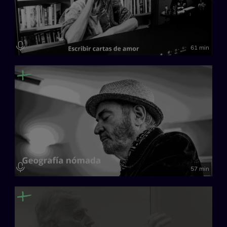
Geographic'.
Creación de Hänsel* i Gretel*.
Música: Mauricio Villavecchia
Fotógrafo: Jordi Oliver
61 min
57 min