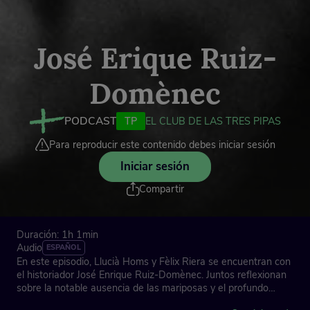
José Erique Ruiz-
Domènec
PODCAST
TP
EL CLUB DE LAS TRES PIPAS
Para reproducir este contenido debes iniciar sesión
Iniciar sesión
Compartir
Duración: 1h 1min
Audio
ESPAÑOL
En este episodio, Llucià Homs y Fèlix Riera se encuentran con
el historiador José Enrique Ruiz-Domènec. Juntos reflexionan
sobre la notable ausencia de las mariposas y el profundo
mensaje que la naturaleza parece transmitir a través de este