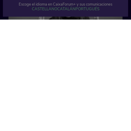
Escoge el idioma en CaixaForum+ y sus comunicaciones
CASTELLANO
CATALÁN
PORTUGUÉS
57 min
49 min