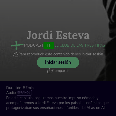
Jordi Esteva
PODCAST
TP
EL CLUB DE LAS TRES PIPAS
Para reproducir este contenido debes iniciar sesión
Iniciar sesión
Compartir
Duración: 57min
Audio
ESPAÑOL
En este capítulo, seguiremos nuestro impulso nómada y
acompañaremos a Jordi Esteva por los paisajes indómitos que
protagonizaban sus ensoñaciones infantiles, del Atlas de Al-
Haggar en la región de Socotra hasta El Cairo, pasando por