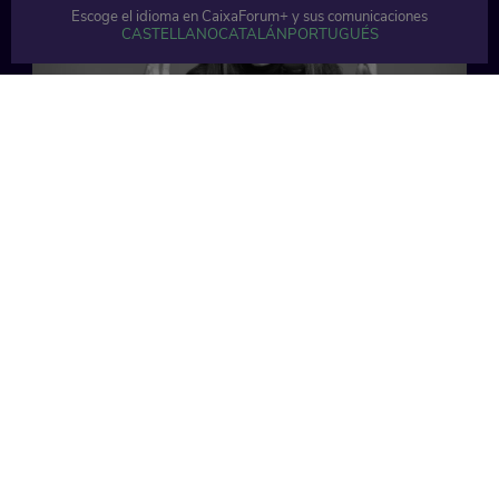
Escoge el idioma en CaixaForum+ y sus comunicaciones
CASTELLANO
CATALÁN
PORTUGUÉS
57 min
49 min