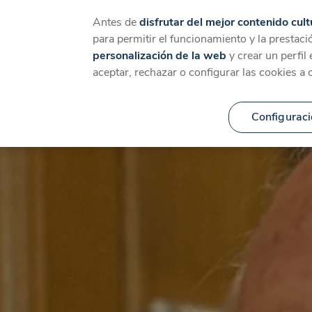
Catálogo
Temáticas
Ca
Antes de
disfrutar del mejor contenido cult
para permitir el funcionamiento y la prestaci
personalización de la web
y crear un perfil
aceptar, rechazar o configurar las cookies a 
Configuraci