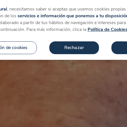
tegorías
Favoritos
Más
ural
, necesitamos saber si aceptas que usemos cookies propias y
ón de los
servicios e información que ponemos a tu disposició
 elaborado a partir de tus hábitos de navegación e intereses par
continuación. Para más información, clica la
Política de Cookie
ón de cookies
Rechazar