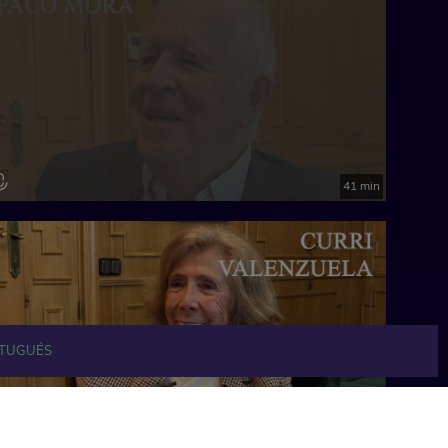
41 min
TUGUÉS
34 min