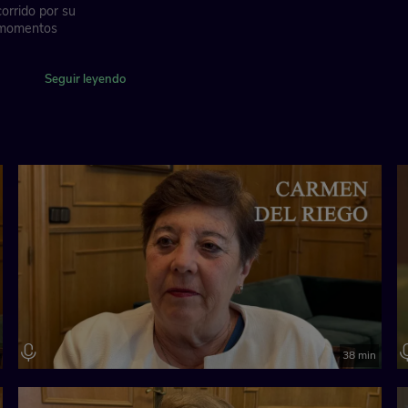
corrido por su
y momentos
dación "la Caixa"
Seguir leyendo
38 min