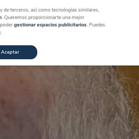
Iniciar sesión
Crear cuenta
 de terceros, así como tecnologías similares,
n
. Queremos proporcionarte una mejor
a poder
gestionar espacios publicitarios
. Puedes
s
Aceptar