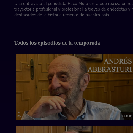
Una entrevista al periodista Paco Mora en la que realiza un re
trayectoria profesional y profesional, a través de anécdotas 
destacados de la historia reciente de nuestro país.
Asociación de la Prensa de Madrid, con la colaboración de Fun
Ficha técnica
Todos los episodios de la temporada
Dirección: José Antonio Piñero
Imagen y edición gráfica: Fernanda Muñoz Carmona
Locución cabecera: Juan Ochoa y Tere Vilas
Música instrumental: Laura Mondéjar
41 min