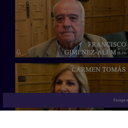
38 min
Escoge e
31 min