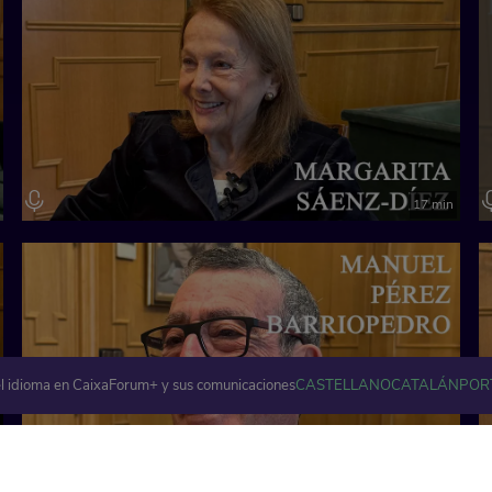
17 min
l idioma en CaixaForum+ y sus comunicaciones
CASTELLANO
CATALÁN
POR
40 min