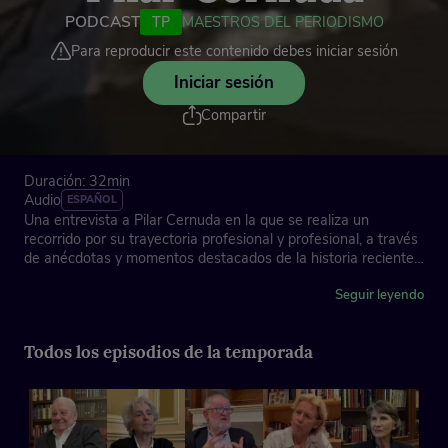
PODCAST
TP
MAESTROS DEL PERIODISMO
Para reproducir este contenido debes iniciar sesión
Iniciar sesión
Compartir
Duración: 32min
Audio
ESPAÑOL
Una entrevista a Pilar Cernuda en la que se realiza un
recorrido por su trayectoria profesional y profesional, a través
de anécdotas y momentos destacados de la historia reciente
de nuestro país.
Seguir leyendo
Asociación de la Prensa de Madrid, con la colaboración de
Fundación "la Caixa"
Todos los episodios de la temporada
Ficha técnica
Dirección: José Antonio Piñero
Imagen y edición gráfica: Laura Ropero
Locución cabecera: Juan Ochoa y Tere Vilas
Música instrumental: Laura Mondéjar