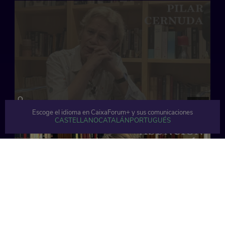
32 min
Escoge el idioma en CaixaForum+ y sus comunicaciones
CASTELLANO
CATALÁN
PORTUGUÉS
33 min