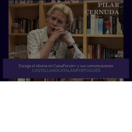
32 min
Escoge el idioma en CaixaForum+ y sus comunicaciones
CASTELLANO
CATALÁN
PORTUGUÉS
33 min