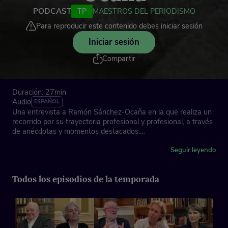
PODCAST
TP
MAESTROS DEL PERIODISMO
Para reproducir este contenido debes iniciar sesión
Iniciar sesión
Compartir
Duración: 27min
Audio
ESPAÑOL
Una entrevista a Ramón Sánchez-Ocaña en la que realiza un
recorrido por su trayectoria profesional y profesional, a través
de anécdotas y momentos destacados.
Asociación de la Prensa de Madrid, con la colaboración de
Seguir leyendo
Fundación "la Caixa"
Todos los episodios de la temporada
Ficha técnica
Dirección: José Antonio Piñero
Imagen y edición gráfica: Laura Ropero
Locución cabecera: Juan Ochoa y Tere Vilas
Música instrumental: Laura Mondéjar