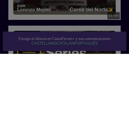
21 min
Escoge el idioma en CaixaForum+ y sus comunicaciones
CASTELLANO
CATALÁN
PORTUGUÉS
20 min