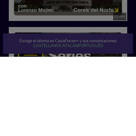
21 min
Escoge el idioma en CaixaForum+ y sus comunicaciones
CASTELLANO
CATALÁN
PORTUGUÉS
20 min