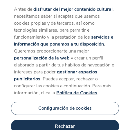
Antes de
disfrutar del mejor contenido cultural
,
CaixaForum+
Descargar
necesitamos saber si aceptas que usemos
La mejor experiencia desde la App
cookies propias y de terceros, así como
El mes de la pintura
tecnologías similares, para permitir el
funcionamiento y la prestación de los
servicios e
información que ponemos a tu disposición
.
Queremos proporcionarte una mejor
personalización de la web
y crear un perfil
elaborado a partir de tus hábitos de navegación e
intereses para poder
gestionar espacios
publicitarios
. Puedes aceptar, rechazar o
configurar las cookies a continuación. Para más
información, clica la
Política de Cookies
94 min
Configuración de cookies
Rechazar