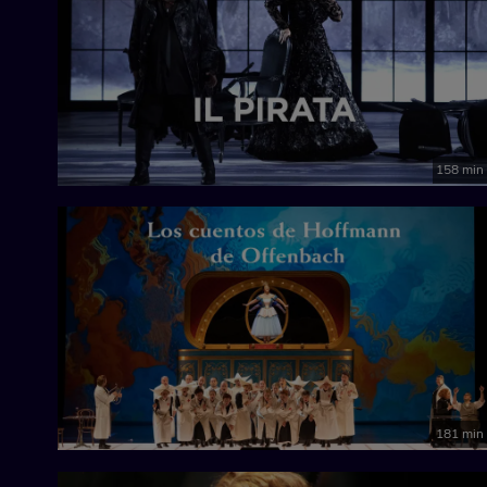
158 min
181 min