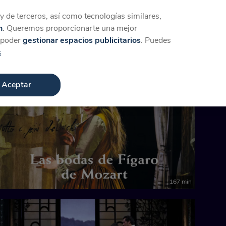
Iniciar sesión
Crear cuenta
 de terceros, así como tecnologías similares,
n
. Queremos proporcionarte una mejor
a poder
gestionar espacios publicitarios
. Puedes
s
Aceptar
167 min