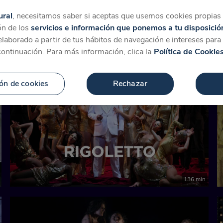
tegorías
Favoritos
Más
ural
, necesitamos saber si aceptas que usemos cookies propias y
ón de los
servicios e información que ponemos a tu disposició
 elaborado a partir de tus hábitos de navegación e intereses par
continuación. Para más información, clica la
Política de Cookie
ón de cookies
Rechazar
Novedad
136 min