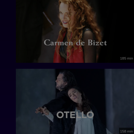
185 min
158 min