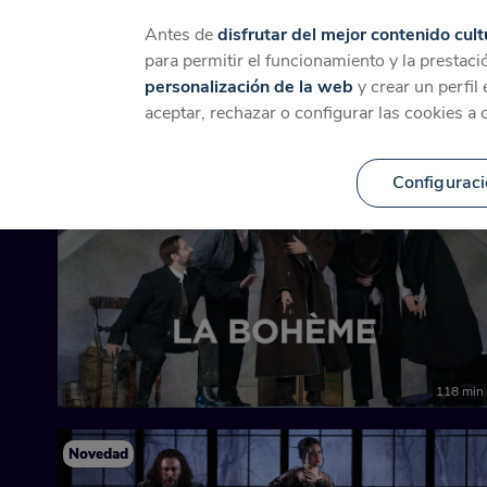
Catálogo
Temáticas
Ca
Antes de
disfrutar del mejor contenido cult
para permitir el funcionamiento y la prestaci
personalización de la web
y crear un perfil
ÓPERA
aceptar, rechazar o configurar las cookies a 
Configuraci
Novedad
118 min
Novedad