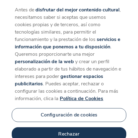
Antes de
disfrutar del mejor contenido cultural
,
CaixaForum+
Descargar
necesitamos saber si aceptas que usemos
La mejor experiencia desde la App
cookies propias y de terceros, así como
Contenido relacionado
tecnologías similares, para permitir el
para 'La meva poesia'
funcionamiento y la prestación de los
servicios e
información que ponemos a tu disposición
.
Queremos proporcionarte una mejor
personalización de la web
y crear un perfil
elaborado a partir de tus hábitos de navegación e
intereses para poder
gestionar espacios
publicitarios
. Puedes aceptar, rechazar o
configurar las cookies a continuación. Para más
información, clica la
Política de Cookies
Configuración de cookies
28 min
Rechazar