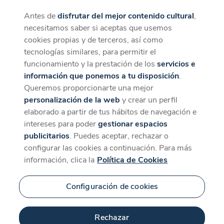
Antes de
disfrutar del mejor contenido cultural
,
CaixaForum+
Descargar
necesitamos saber si aceptas que usemos
La mejor experiencia desde la App
cookies propias y de terceros, así como
Contenido relacionado
tecnologías similares, para permitir el
para 'Hora 7'
funcionamiento y la prestación de los
servicios e
información que ponemos a tu disposición
.
Queremos proporcionarte una mejor
personalización de la web
y crear un perfil
elaborado a partir de tus hábitos de navegación e
intereses para poder
gestionar espacios
publicitarios
. Puedes aceptar, rechazar o
configurar las cookies a continuación. Para más
información, clica la
Política de Cookies
Configuración de cookies
52 min
Rechazar