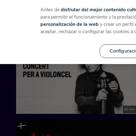
Catálogo
Temáticas
Ca
Antes de
disfrutar del mejor contenido cult
para permitir el funcionamiento y la prestaci
personalización de la web
y crear un perfil
Contenido relacionado p
aceptar, rechazar o configurar las cookies a 
Configuraci
25 min