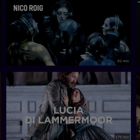
62 min
175 min