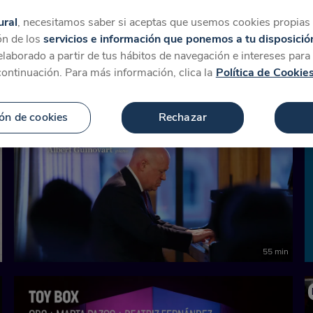
tegorías
Favoritos
Más
ural
, necesitamos saber si aceptas que usemos cookies propias y
ón de los
servicios e información que ponemos a tu disposició
 elaborado a partir de tus hábitos de navegación e intereses par
ara 'Australian Blonde co
continuación. Para más información, clica la
Política de Cookie
ón de cookies
Rechazar
55 min