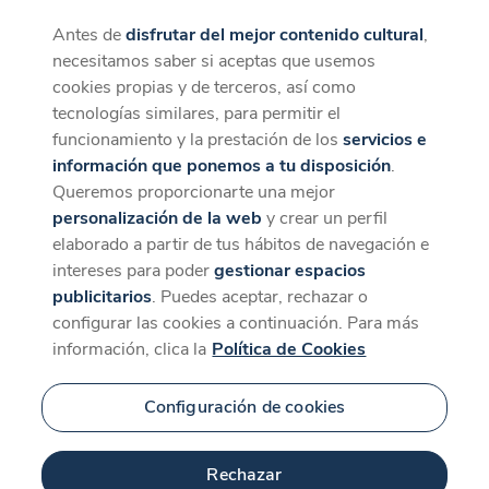
Antes de
disfrutar del mejor contenido cultural
,
CaixaForum+
Descargar
necesitamos saber si aceptas que usemos
La mejor experiencia desde la App
cookies propias y de terceros, así como
Contenido relacionado
tecnologías similares, para permitir el
para 'Pop. Back to the
funcionamiento y la prestación de los
servicios e
información que ponemos a tu disposición
.
80's'
Queremos proporcionarte una mejor
personalización de la web
y crear un perfil
elaborado a partir de tus hábitos de navegación e
intereses para poder
gestionar espacios
publicitarios
. Puedes aceptar, rechazar o
configurar las cookies a continuación. Para más
información, clica la
Política de Cookies
Configuración de cookies
8 min
Rechazar