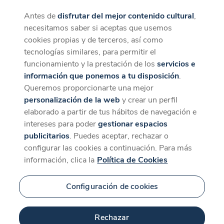
Antes de
disfrutar del mejor contenido cultural
,
CaixaForum+
Descargar
necesitamos saber si aceptas que usemos
La mejor experiencia desde la App
cookies propias y de terceros, así como
Contenido relacionado
tecnologías similares, para permitir el
para 'Trepax'
funcionamiento y la prestación de los
servicios e
información que ponemos a tu disposición
.
Queremos proporcionarte una mejor
personalización de la web
y crear un perfil
elaborado a partir de tus hábitos de navegación e
intereses para poder
gestionar espacios
publicitarios
. Puedes aceptar, rechazar o
configurar las cookies a continuación. Para más
información, clica la
Política de Cookies
Configuración de cookies
6 min
Rechazar