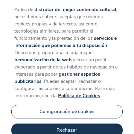
Antes de
disfrutar del mejor contenido cultural
,
CaixaForum+
Descargar
necesitamos saber si aceptas que usemos
La mejor experiencia desde la App
cookies propias y de terceros, así como
Contenido relacionado
tecnologías similares, para permitir el
para 'Pyotr Ilyich
funcionamiento y la prestación de los
servicios e
información que ponemos a tu disposición
.
Tchaikovsky '
Queremos proporcionarte una mejor
personalización de la web
y crear un perfil
elaborado a partir de tus hábitos de navegación e
intereses para poder
gestionar espacios
publicitarios
. Puedes aceptar, rechazar o
configurar las cookies a continuación. Para más
información, clica la
Política de Cookies
Configuración de cookies
101 min
Rechazar