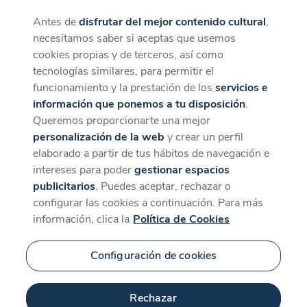
Antes de
disfrutar del mejor contenido cultural
,
CaixaForum+
Descargar
necesitamos saber si aceptas que usemos
La mejor experiencia desde la App
cookies propias y de terceros, así como
Contenido relacionado
tecnologías similares, para permitir el
para 'Música urgente'
funcionamiento y la prestación de los
servicios e
información que ponemos a tu disposición
.
Queremos proporcionarte una mejor
personalización de la web
y crear un perfil
elaborado a partir de tus hábitos de navegación e
intereses para poder
gestionar espacios
publicitarios
. Puedes aceptar, rechazar o
configurar las cookies a continuación. Para más
información, clica la
Política de Cookies
Configuración de cookies
105 min
Rechazar