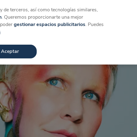
Iniciar sesión
Crear cuenta
 de terceros, así como tecnologías similares,
n
. Queremos proporcionarte una mejor
a poder
gestionar espacios publicitarios
. Puedes
s
Aceptar