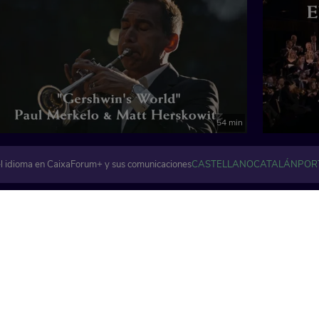
orquesta de cámara
54 min
l idioma en CaixaForum+ y sus comunicaciones
CASTELLANO
CATALÁN
POR
Artes visuales y plásticas