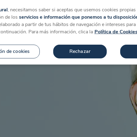
tegorías
Favoritos
Más
ural
, necesitamos saber si aceptas que usemos cookies propias y
ón de los
servicios e información que ponemos a tu disposició
 elaborado a partir de tus hábitos de navegación e intereses par
continuación. Para más información, clica la
Política de Cookie
ón de cookies
Rechazar