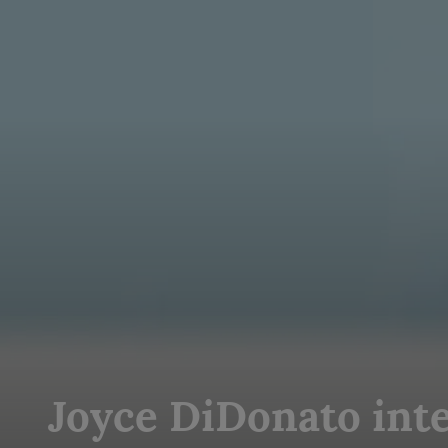
Joyce DiDonato int