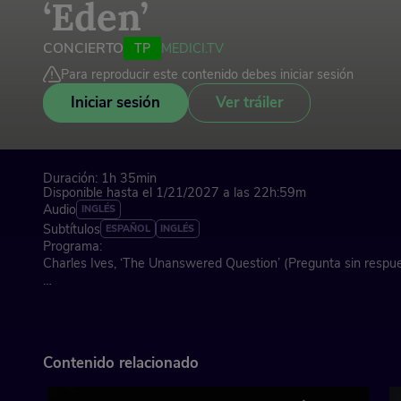
‘Eden’
CONCIERTO
TP
MEDICI.TV
Para reproducir este contenido debes iniciar sesión
Iniciar sesión
Ver tráiler
Duración: 1h 35min
Disponible hasta el 1/21/2027 a las 22h:59m
Audio
INGLÉS
Subtítulos
ESPAÑOL
INGLÉS
Programa:
Charles Ives, ‘The Unanswered Question’ (Pregunta sin respu
Rachel Portman, ‘The First Morning of the World’
Gustav Mahler, ‘Rückert-Lieder’
-‘Ich atmet' einen linden Duft’ (Respiré una gentil fragancia)
Contenido relacionado
Marco Uccellini, ‘Sinfonia Terza a cinque stromenti’