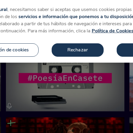
tegorías
Favoritos
Más
ural
, necesitamos saber si aceptas que usemos cookies propias y
ón de los
servicios e información que ponemos a tu disposició
 elaborado a partir de tus hábitos de navegación e intereses par
ara 'A pie de página'
continuación. Para más información, clica la
Política de Cookie
ón de cookies
Rechazar