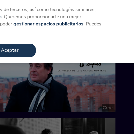
Iniciar sesión
Crear cuenta
 de terceros, así como tecnologías similares,
n
. Queremos proporcionarte una mejor
a poder
gestionar espacios publicitarios
. Puedes
s
Aceptar
70 min