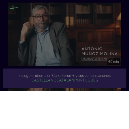
60 min
Escoge el idioma en CaixaForum+ y sus comunicaciones
CASTELLANO
CATALÁN
PORTUGUÉS