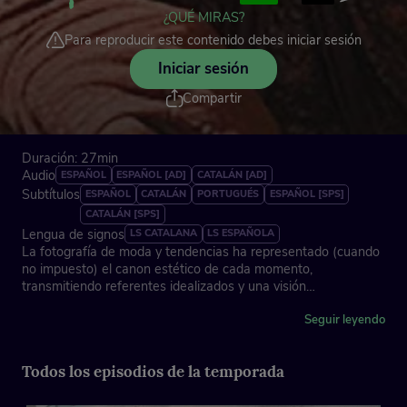
¿QUÉ MIRAS?
Para reproducir este contenido debes iniciar sesión
Iniciar sesión
Compartir
Duración: 27min
Audio
ESPAÑOL
ESPAÑOL [AD]
CATALÁN [AD]
Subtítulos
ESPAÑOL
CATALÁN
PORTUGUÉS
ESPAÑOL [SPS]
CATALÁN [SPS]
Lengua de signos
LS CATALANA
LS ESPAÑOLA
La fotografía de moda y tendencias ha representado (cuando
no impuesto) el canon estético de cada momento,
transmitiendo referentes idealizados y una visión
estereotipada, generalmente inalcanzable, de la belleza.
Algunas voces están cuestionando dichos preceptos, pero
Seguir leyendo
sigue siendo un debate abierto. Este capítulo, protagonizado
por la fotógrafa y directora creativa Lala Serrano, el diseñador
Todos los episodios de la temporada
Julio Uralde, la estudiante de diseño Sofia Petrović Pita y el
filósofo Pablo Jarauta, nos habla del significado de la belleza