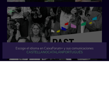
Escoge el idioma en CaixaForum+ y sus comunicaciones
CASTELLANO
CATALÁN
PORTUGUÉS
31 min