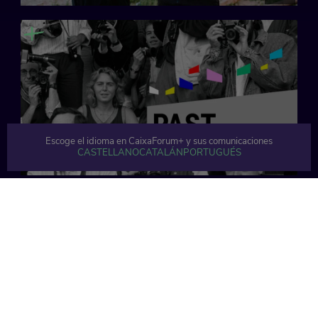
Escoge el idioma en CaixaForum+ y sus comunicaciones
CASTELLANO
CATALÁN
PORTUGUÉS
31 min