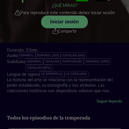
¿QUÉ MIRAS?
Para reproducir este contenido debes iniciar sesión
Iniciar sesión
Compartir
Duración: 33min
Audio
ESPAÑOL
ESPAÑOL [AD]
CATALÁN [AD]
Subtítulos
ESPAÑOL
CATALÁN
PORTUGUÉS
ESPAÑOL [SPS]
CATALÁN [SPS]
Lengua de signos
LS ESPAÑOLA
LS CATALANA
La historia del arte se relaciona con la representación del
poder establecido, su iconografía y sus atributos. Las
colecciones históricas son dispositivos valiosos que nos
permiten evaluar tanto el impacto de la mirada colonial como
el rol de la fotografía en la perpetuación de jerarquías,
Seguir leyendo
estratos y desequilibrios sociales. En este capítulo,
protagonizado por la artista afroestadounidense Ayana V.
Todos los episodios de la temporada
Jackson, las gestoras culturales Bernarda Antonia Nsi Ngua y
Mercedes Roldán, y el fotógrafo Laurent Léger Adame, vemos