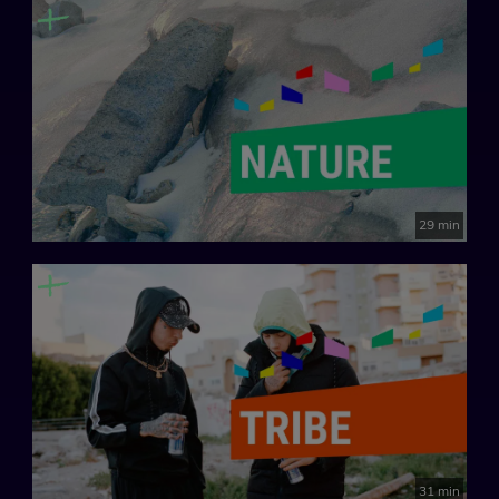
cómo la fotografía puede ser un instrumento de resistencia
crítica frente a las construcciones de raza, género y clase que
todavía nos lastran.
Creado por: María Santoyo
España, 2025.
29 min
31 min