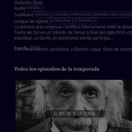
Duración: 8min
Audio
ESPAÑOL
Subtítulos
ESPAÑOL
CATALÁN
PORTUGUÉS
ESPAÑOL [SPS]
CATAL
Lengua de signos
LS CATALANA
LS ESPAÑOLA
La primera gran empresa científica internacional midió la dista
Tierra del Sol en un tránsito de Venus a final del siglo XVIII, c
exactitud. Le Gentil, un astrónomo zombi, participa.
España, 2022
Con Anna Llacher, periodista, y Bartolo Luque, físico de siste
Todos los episodios de la temporada