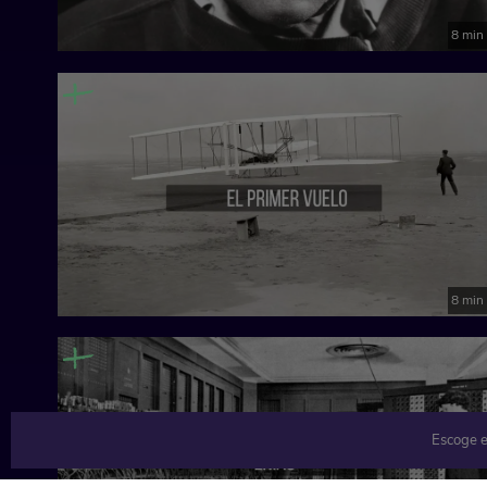
8 min
8 min
Escoge e