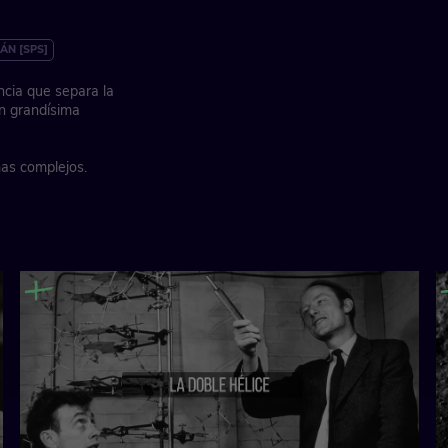
ÁN [SPS]
ncia que separa la
on grandísima
mas complejos.