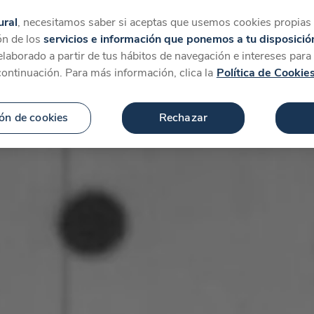
tegorías
Favoritos
Más
ural
, necesitamos saber si aceptas que usemos cookies propias y
ón de los
servicios e información que ponemos a tu disposició
 elaborado a partir de tus hábitos de navegación e intereses par
continuación. Para más información, clica la
Política de Cookie
ón de cookies
Rechazar