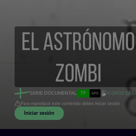
SERIE DOCUMENTAL
TP
ICONOS DE L
SPS
Para reproducir este contenido debes iniciar sesión
Iniciar sesión