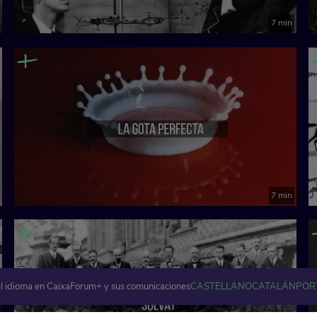
7 min
7 min
l idioma en CaixaForum+ y sus comunicaciones
CASTELLANO
CATALÁN
POR