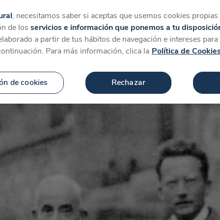
tegorías
Favoritos
Más
ural
, necesitamos saber si aceptas que usemos cookies propias y
ón de los
servicios e información que ponemos a tu disposició
 elaborado a partir de tus hábitos de navegación e intereses par
continuación. Para más información, clica la
Política de Cookie
ón de cookies
Rechazar