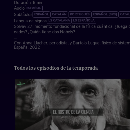
Duración: 6min
Audio
ESPAÑOL
Subtítulos
ESPAÑOL
CATALÁN
PORTUGUÉS
ESPAÑOL [SPS]
CATAL
Lengua de signos
LS CATALANA
LS ESPAÑOLA
Solvay 27, momento fundacional de la física cuántica. ¿Juega o
dados? ¿Quién tiene dos Nobels?
Con Anna Llacher, periodista, y Bartolo Luque, físico de siste
España, 2022
Todos los episodios de la temporada