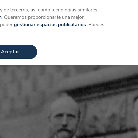
Iniciar sesión
Crear cuenta
 de terceros, así como tecnologías similares,
n
. Queremos proporcionarte una mejor
a poder
gestionar espacios publicitarios
. Puedes
s
Aceptar