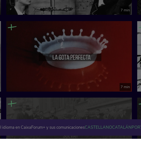
7 min
7 min
l idioma en CaixaForum+ y sus comunicaciones
CASTELLANO
CATALÁN
POR