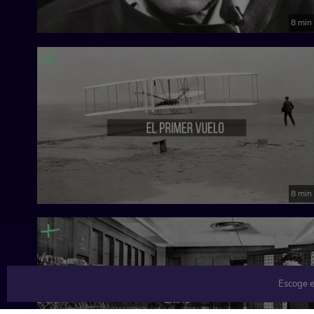
8 min
8 min
Escoge e