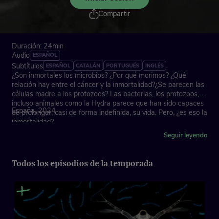
Compartir
Duración: 24min
Audio
ESPAÑOL
Subtítulos
ESPAÑOL
CATALÁN
PORTUGUÉS
INGLÉS
¿Son inmortales los microbios? ¿Por qué morimos? ¿Qué
relación hay entre el cáncer y la inmortalidad?¿Se parecen las
células madre a los protozoos? Las bacterias, los protozoos, e
incluso animales como la Hydra parece que han sido capaces
España, 2024
de prolongar, casi de forma indefinida, su vida. Pero, ¿es eso la
inmortalidad?
Seguir leyendo
Todos los episodios de la temporada