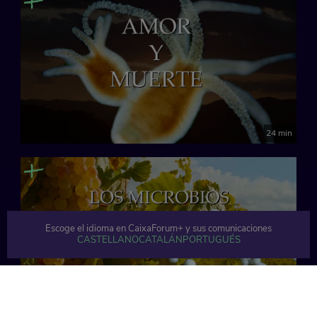
24 min
Escoge el idioma en CaixaForum+ y sus comunicaciones
CASTELLANO
CATALÁN
PORTUGUÉS
21 min