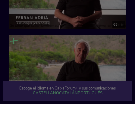
63 min
Escoge el idioma en CaixaForum+ y sus comunicaciones
CASTELLANO
CATALÁN
PORTUGUÉS
60 min