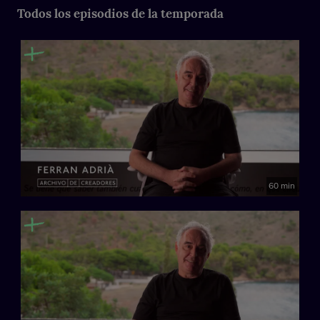
Todos los episodios de la temporada
Su restaurante mantuvo tres estrellas Michelín desde 1997
hasta su cierre en 2011. Fue el primer cocinero en ser
invitado a la ‘documenta’ de Kassel (2007). Impartió cursos
en Hardvard y en universidades de varios continentes.
Entrevistador: Jesús Ruiz Mantilla
Archivo de Creadores es un proyecto ideado para conservar y
transmitir el legado de las personas más valiosas de la cultura
española. Artistas, cineastas, escritores, músicos o cocineros
a través de su propia imagen y con sus propias palabras.
60 min