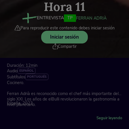
Hora 11
ENTREVISTA
TP
FERRAN ADRIÀ
Para reproducir este contenido debes iniciar sesión
Iniciar sesión
Compartir
Duración: 12min
Audio
ESPAÑOL
Subtítulos
PORTUGUÉS
Cocinero.
Ferran Adrià es reconocido como el chef más importante del
siglo XXI. Los años de elBulli revolucionaron la gastronomía a
España, 2023
nivel planetario.
Elegido mejor cocinero del mundo durante cinco años
Seguir leyendo
consecutivos, en 2004 la revista ‘Time’ le incluyó entre los
100 creadores más influyentes.