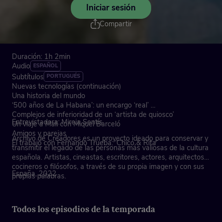
Iniciar sesión
Compartir
Duración: 1h 2min
Audio
ESPAÑOL
Subtítulos
PORTUGUÉS
Nuevas tecnologías (continuación)
Una historia del mundo
‘500 años de La Habana’: un encargo ‘real’
Complejos de inferioridad de un ‘artista de quiosco’
Entrevistadora: Mireia Sentís
Un viaje a Mali con Miquel Barceló
Amigos y parejas
Archivo de Creadores es un proyecto ideado para conservar y
El trabajo con Fernando Trueba: ‘Chico & Rita’
transmitir el legado de las personas más valiosas de la cultura
española. Artistas, cineastas, escritores, actores, arquitectos,
cocineros o filósofos, a través de su propia imagen y con sus
España, 2022
propias palabras.
Todos los episodios de la temporada