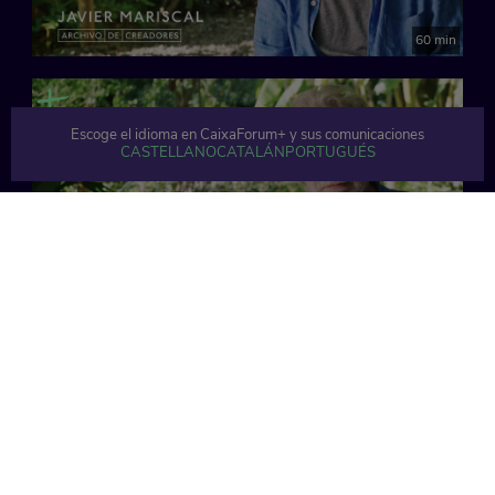
60 min
Escoge el idioma en CaixaForum+ y sus comunicaciones
CASTELLANO
CATALÁN
PORTUGUÉS
63 min