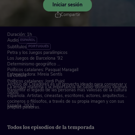
Iniciar sesión
Compartir
Duración: 1h
Audio
ESPAÑOL
Subtítulos
PORTUGUÉS
Petra y los Juegos paralímpicos
Los Juegos de Barcelona ’92
Determinismo geográfico
Políticos catalanes: Pasqual Maragall
Entrevistadora: Mireia Sentís
La cultura
Políticos catalanes: Jordi Pujol
Archivo de Creadores es un proyecto ideado para conservar y
La lengua materna y la importancia de saber distintos idiomas
transmitir el legado de las personas más valiosas de la cultura
Japón
española. Artistas, cineastas, escritores, actores, arquitectos,
cocineros o filósofos, a través de su propia imagen y con sus
España, 2022
propias palabras.
Todos los episodios de la temporada