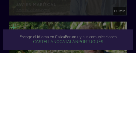
60 min
Escoge el idioma en CaixaForum+ y sus comunicaciones
CASTELLANO
CATALÁN
PORTUGUÉS
63 min