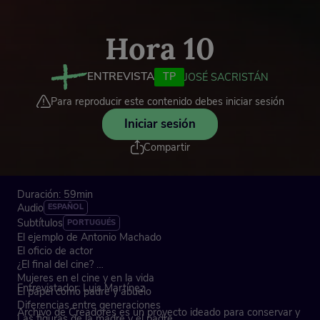
Hora 10
ENTREVISTA
TP
JOSÉ SACRISTÁN
Para reproducir este contenido debes iniciar sesión
Iniciar sesión
Compartir
Duración: 59min
Audio
ESPAÑOL
Subtítulos
PORTUGUÉS
El ejemplo de Antonio Machado
El oficio de actor
¿El final del cine?
Mujeres en el cine y en la vida
Entrevistador: Luis Martínez
El papel como padre y abuelo
Diferencias entre generaciones
Archivo de Creadores es un proyecto ideado para conservar y
Las figuras de la madre y el padre