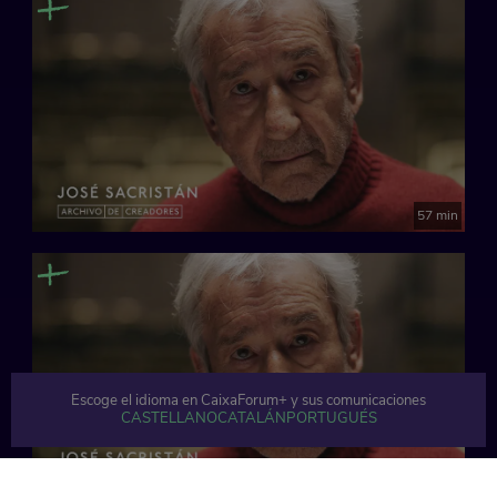
57 min
Escoge el idioma en CaixaForum+ y sus comunicaciones
CASTELLANO
CATALÁN
PORTUGUÉS
60 min