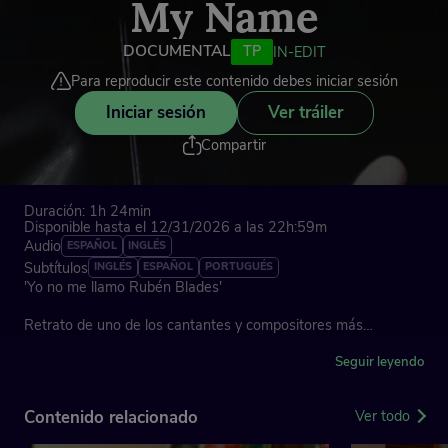
My Name
DOCUMENTAL
TP
IN-EDIT
Para reproducir este contenido debes iniciar sesión
Iniciar sesión
Ver tráiler
Compartir
Duración: 1h 24min
Disponible hasta el 12/31/2026 a las 22h:59m
Audio
ESPAÑOL
INGLÉS
Subtítulos
INGLÉS
ESPAÑOL
PORTUGUÉS
'Yo no me llamo Rubén Blades'
Retrato de uno de los cantantes y compositores más
reconocidos de América Latina: Rubén Blades. El documental
explora su carrera -no sólo como músico, también como actor
Seguir leyendo
y como político-, su legado -ha ganado 17 Premios Grammy- y
las complejidades que implica mantener su fama.
Contenido relacionado
Ver todo