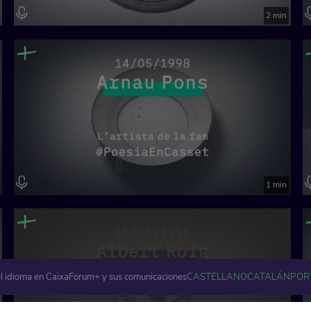
2 min
1 min
l idioma en CaixaForum+ y sus comunicaciones
CASTELLANO
CATALÁN
POR