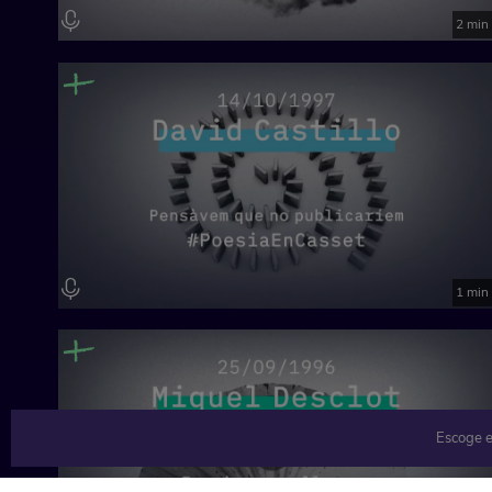
2 min
1 min
Escoge e