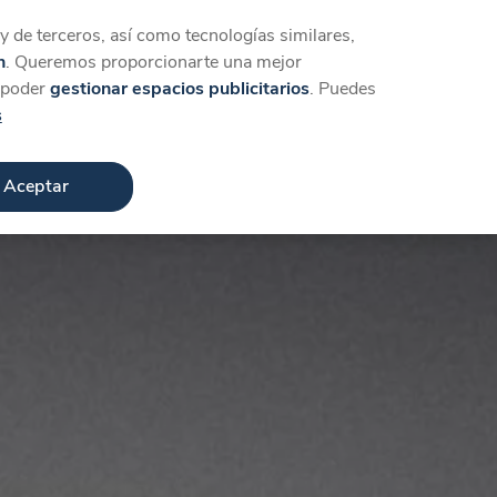
Iniciar sesión
Crear cuenta
 de terceros, así como tecnologías similares,
n
. Queremos proporcionarte una mejor
a poder
gestionar espacios publicitarios
. Puedes
s
Aceptar