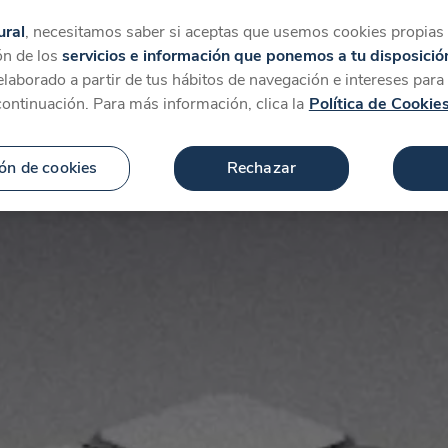
tegorías
Favoritos
Más
ural
, necesitamos saber si aceptas que usemos cookies propias y
ón de los
servicios e información que ponemos a tu disposició
 elaborado a partir de tus hábitos de navegación e intereses par
continuación. Para más información, clica la
Política de Cookie
ón de cookies
Rechazar