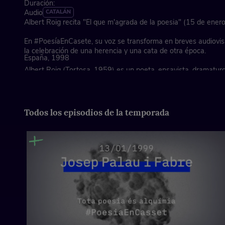
Duración:
Audio
CATALÁN
Albert Roig recita "El que m'agrada de la poesia" (15 de ener
En #PoesíaEnCasete, su voz se transforma en breves audiovis
la celebración de una herencia y una cata de otra época.
España, 1998
Albert Roig (Tortosa, 1959) es un poeta, ensayista, dramaturg
profesor catalán.
Todos los episodios de la temporada