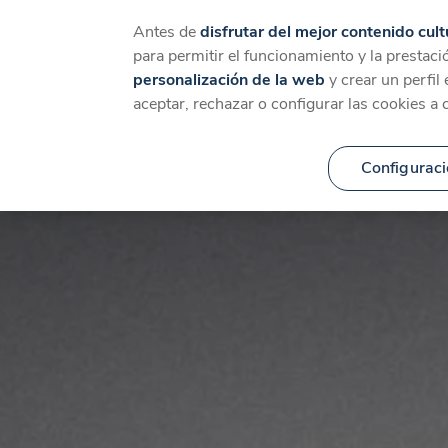
Catálogo
Temáticas
Ca
Antes de
disfrutar del mejor contenido cult
para permitir el funcionamiento y la prestaci
personalización de la web
y crear un perfil
aceptar, rechazar o configurar las cookies a 
Configuraci