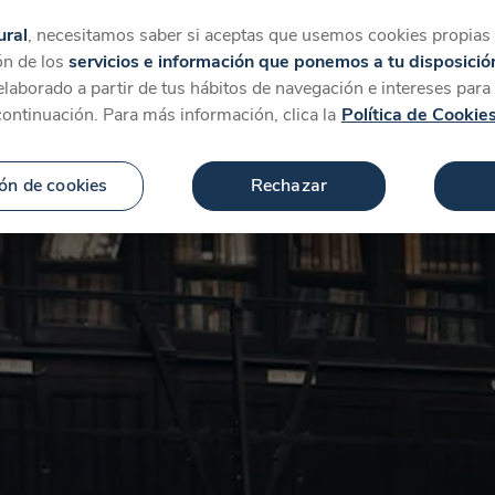
tegorías
Favoritos
Más
ural
, necesitamos saber si aceptas que usemos cookies propias y
ón de los
servicios e información que ponemos a tu disposició
 elaborado a partir de tus hábitos de navegación e intereses par
continuación. Para más información, clica la
Política de Cookie
ón de cookies
Rechazar