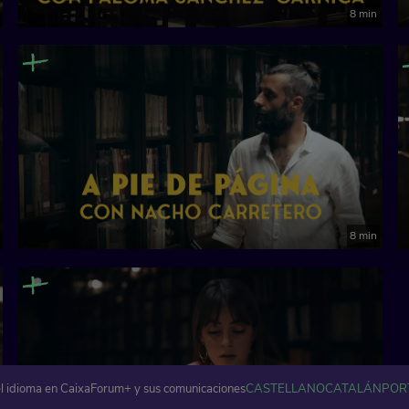
8 min
8 min
l idioma en CaixaForum+ y sus comunicaciones
CASTELLANO
CATALÁN
POR