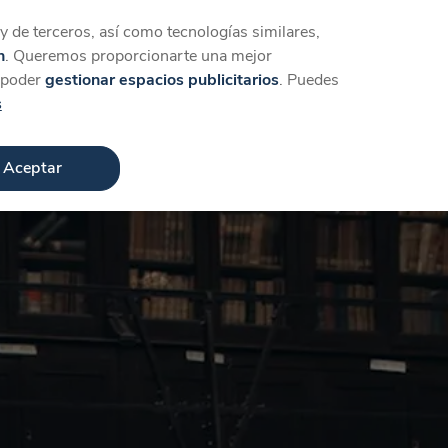
Iniciar sesión
Crear cuenta
 de terceros, así como tecnologías similares,
n
. Queremos proporcionarte una mejor
a poder
gestionar espacios publicitarios
. Puedes
s
Aceptar