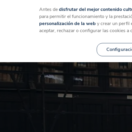
Catálogo
Temáticas
Ca
Antes de
disfrutar del mejor contenido cult
para permitir el funcionamiento y la prestaci
personalización de la web
y crear un perfil
aceptar, rechazar o configurar las cookies a 
Configuraci