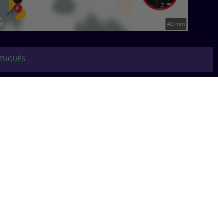
40 min
TUGUÉS
Ver todo
 temporada