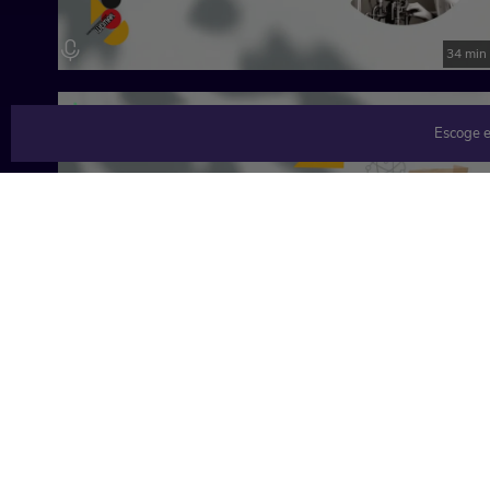
34 min
Escoge e
32 min
Contenido relacionado