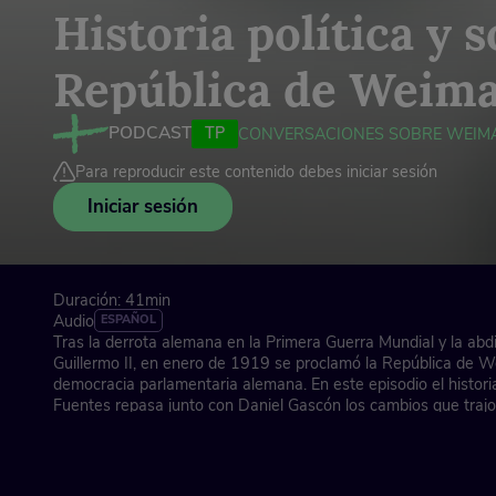
Historia política y s
República de Weim
PODCAST
TP
CONVERSACIONES SOBRE WEIM
Para reproducir este contenido debes iniciar sesión
Iniciar sesión
Duración: 41min
Audio
ESPAÑOL
Tras la derrota alemana en la Primera Guerra Mundial y la abdi
Guillermo II, en enero de 1919 se proclamó la República de W
democracia parlamentaria alemana. En este episodio el histori
Fuentes repasa junto con Daniel Gascón los cambios que traj
político, como la promulgación de una constitución que defend
libertades fundamentales de los ciudadanos, y los numerosos 
llevaron a su desenlace catorce años después, tales como los c
internos, los problemas económicos derivados de las sancione