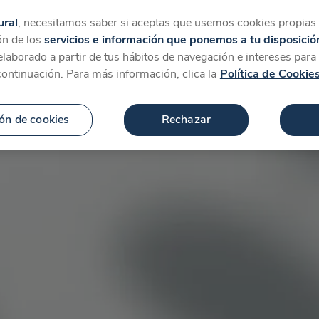
tegorías
Favoritos
Más
ural
, necesitamos saber si aceptas que usemos cookies propias y
ón de los
servicios e información que ponemos a tu disposició
 elaborado a partir de tus hábitos de navegación e intereses par
continuación. Para más información, clica la
Política de Cookie
ón de cookies
Rechazar