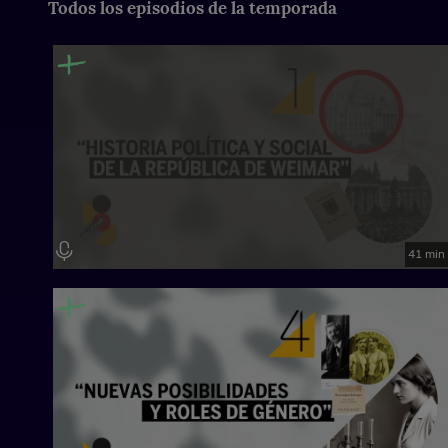
Todos los episodios de la temporada
Tratado de Versalles y el vigor de los extremismos.
41 min