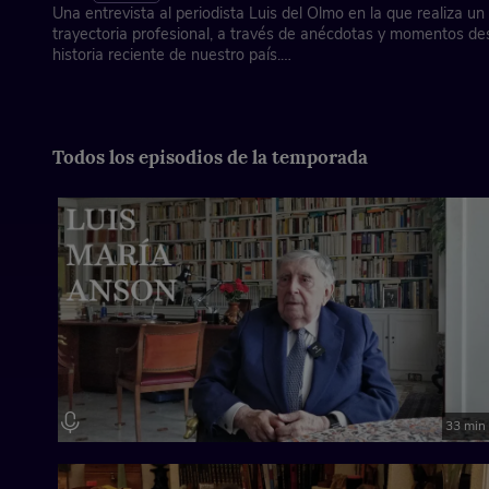
Una entrevista al periodista Luis del Olmo en la que realiza un
trayectoria profesional, a través de anécdotas y momentos de
historia reciente de nuestro país.
Asociación de la Prensa de Madrid, con la colaboración de Fun
Ficha técnica
Todos los episodios de la temporada
Dirección: José Antonio Piñero
Coordinación e imagen: Xose Martín
Locución cabecera: Juan Ochoa
Música instrumental: Laura Mondéjar
33 min