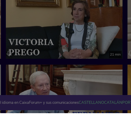
21 min
l idioma en CaixaForum+ y sus comunicaciones
CASTELLANO
CATALÁN
POR
31 min