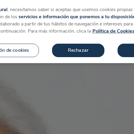
tegorías
Favoritos
Más
ural
, necesitamos saber si aceptas que usemos cookies propias y
ón de los
servicios e información que ponemos a tu disposició
 elaborado a partir de tus hábitos de navegación e intereses par
continuación. Para más información, clica la
Política de Cookie
ón de cookies
Rechazar