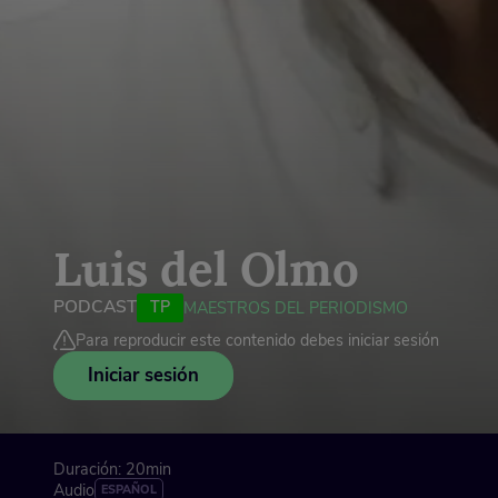
Luis del Olmo
PODCAST
TP
MAESTROS DEL PERIODISMO
Para reproducir este contenido debes iniciar sesión
Iniciar sesión
Duración: 20min
Audio
ESPAÑOL