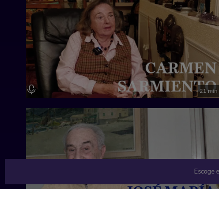
21 min
Escoge e
27 min