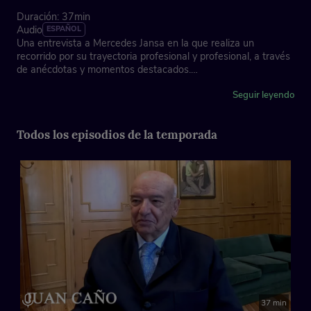
Duración: 37min
Audio
ESPAÑOL
Una entrevista a Mercedes Jansa en la que realiza un
recorrido por su trayectoria profesional y profesional, a través
de anécdotas y momentos destacados.
Asociación de la Prensa de Madrid, con la colaboración de
Seguir leyendo
Fundación "la Caixa"
Todos los episodios de la temporada
Ficha técnica
Dirección: José Antonio Piñero
Imagen y edición gráfica: Fernanda Muñoz Carmona
Locución cabecera: Juan Ochoa y Tere Vilas
Música instrumental: Laura Mondéjar
España, 2025
37 min