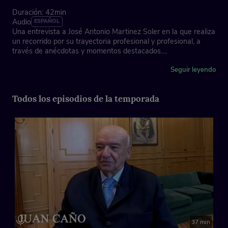
Duración: 42min
Audio
ESPAÑOL
Una entrevista a José Antonio Martinez Soler en la que realiza
un recorrido por su trayectoria profesional y profesional, a
través de anécdotas y momentos destacados.
Asociación de la Prensa de Madrid, con la colaboración de
Seguir leyendo
Fundación "la Caixa"
Todos los episodios de la temporada
Ficha técnica
Dirección: José Antonio Piñero
Imagen y edición gráfica: Fernanda Muñoz Carmona
Locución cabecera: Juan Ochoa y Tere Vilas
Música instrumental: Laura Mondéjar
37 min