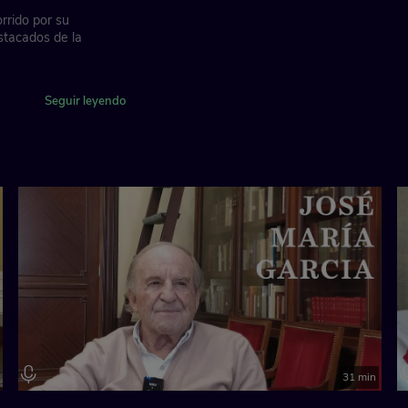
rrido por su
stacados de la
dación "la Caixa"
Seguir leyendo
31 min