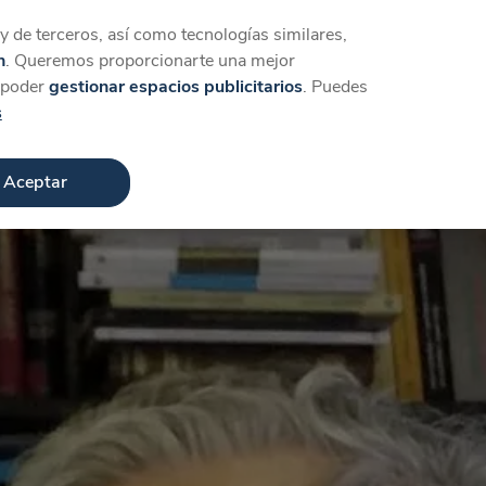
Iniciar sesión
Crear cuenta
 de terceros, así como tecnologías similares,
n
. Queremos proporcionarte una mejor
a poder
gestionar espacios publicitarios
. Puedes
s
Aceptar