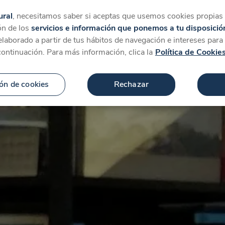
tegorías
Favoritos
Más
ural
, necesitamos saber si aceptas que usemos cookies propias y
ón de los
servicios e información que ponemos a tu disposició
 elaborado a partir de tus hábitos de navegación e intereses par
continuación. Para más información, clica la
Política de Cookie
ón de cookies
Rechazar