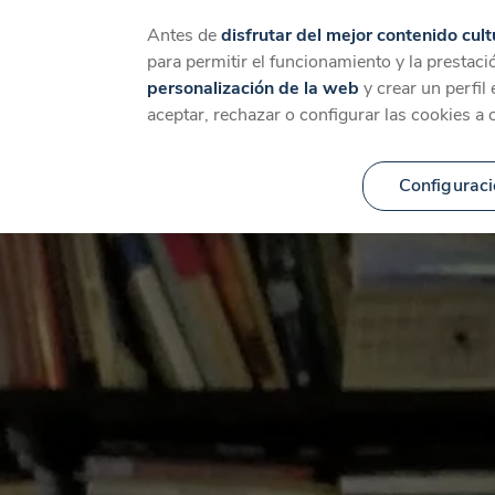
Catálogo
Temáticas
Ca
Antes de
disfrutar del mejor contenido cult
para permitir el funcionamiento y la prestaci
personalización de la web
y crear un perfil
aceptar, rechazar o configurar las cookies a 
Configuraci