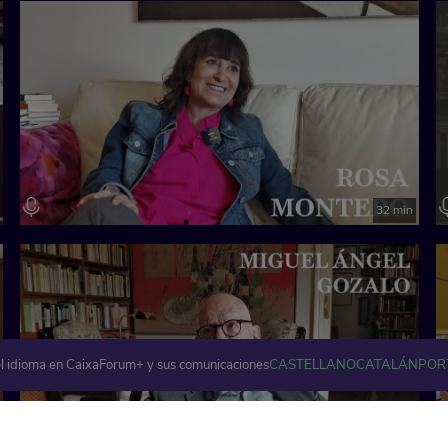
32 min
l idioma en CaixaForum+ y sus comunicaciones
CASTELLANO
CATALÁN
POR