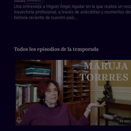
Audio
ESPAÑOL
Una entrevista a Miguel Ángel Aguilar en la que realiza un reco
trayectoria profesional, a través de anécdotas y momentos de
historia reciente de nuestro país.
Asociación de la Prensa de Madrid, con la colaboración de Fun
Ficha técnica
Dirección: José Antonio Piñero
Todos los episodios de la temporada
Coordinación e imagen: Xose Martín
Locución cabecera: Juan Ochoa
Música instrumental: Laura Mondéjar
31 min