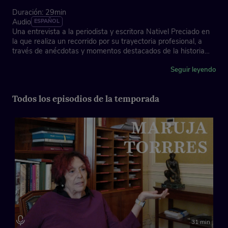
Duración: 29min
Audio
ESPAÑOL
Una entrevista a la periodista y escritora Nativel Preciado en
la que realiza un recorrido por su trayectoria profesional, a
través de anécdotas y momentos destacados de la historia
reciente de nuestro país.
Seguir leyendo
Asociación de la Prensa de Madrid, con la colaboración de
Fundación "la Caixa"
Todos los episodios de la temporada
Ficha técnica
Dirección: José Antonio Piñero
Coordinación e imagen: Xose Martín
Locución cabecera: Lorena Galdón y Juan Ochoa
Música instrumental: Laura Mondéjar
31 min